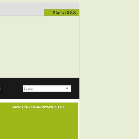
0
Items
/
$
0,00
S
MASCARA LED ANONYMOUS AZUL