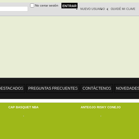
No cerrar sesión
|
NUEVO USUARIO
OLVIDÉ MI CLAVE
DESTACADOS
PREGUNTAS FRECUENTES
CONTÁCTENOS
NOVEDADE
CAP BASQUET NBA
ANTEOJO RISKY CONEJO