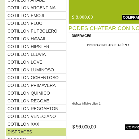
COTILLON ARABE
COTILLON ARGENTINA
COTILLON EMOJI
$ 8.000,00
COMPRA
COTILLON FLUO
PODES CHATEAR CON NO
COTILLON FUTBOLERO
DISFRACES
COTILLON HAWAII
DISFRAZ INFLABLE ALÍEN 1
COTILLON HIPSTER
COTILLON LLUVIA
COTILLON LOVE
COTILLON LUMINOSO
COTILLON OCHENTOSO
COTILLON PRIMAVERA
COTILLON QUIMICO
COTILLON REGGAE
disfraz inflable alíen 1
COTILLON REGGAETON
COTILLON VENECIANO
COTILLON XXX
$ 99.000,00
COMPR
DISFRACES